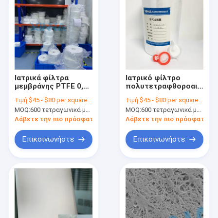
Ιατρικά φίλτρα
Ιατρικό φίλτρο
μεμβράνης PTFE 0,22
πολυτετραφθοροαιθυλεν
μm με προαιρετική
με υδροφοβική
Τιμή:
$45 - $80 per square meter
Τιμή:
$45 - $80 per square meter
στήριξη
μεμβράνη PTFE
MOQ:
600 τετραγωνικά μέτρα
MOQ:
600 τετραγωνικά μέτρα
υποστήριξης
μεγέθους πόρων 0,1
μm
Λάβετε την πιο πρόσφατη τιμή
Λάβετε την πιο πρόσφατη τι
Επικοινωνήστε
Επικοινωνήστε
Σπίτι
Προϊόντα
Βίντεο