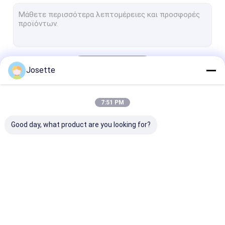
Μεμβράνη PTFE
Μεμβράνη ίνας υάλου
Νάυλον μεμβράνη
Να συνεχίσει
Josette
Μυκητήρα PP
Μεμβράνη PVDF
7:51 PM
Οι Κατηγορίες Μας
Προστάτης μετατροπέων
Good day, what product are you looking for?
Βακτηριακό φίλτρο εξαερισμού
Εξαρτήματα έγχυσης
meltblown μη υφανθε'ν ύφασμα
Ευθύγραμμο IV
Φίλτρα για
Φίλτρο δίσκο
Φίλτρα εργαστηρίου
φίλτρο
εργαστηριακές
μεμβράνης
σύριγγες