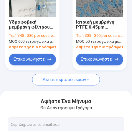
Σχετικά με εμάς
Επισκέψεις στο εργοστάσιο
Υδροφοβική
Ιατρική μεμβράνη
μεμβράνη φίλτρου
PTFE 0,45μm
Έλεγχος ποιότητας
PTFE 0,45 μm για
υδροφοβική για
Τιμή:
$45 - $80 per square meter
Τιμή:
$35 - $60 per square meter
εξαερισμό και
έγχυση
MOQ:
600 τετραγωνικά μέτρα
MOQ:
50 τετραγωνικά μέτρα
φίλτραση αερίων
Επικοινωνήστε μαζί μας
Λάβετε την πιο πρόσφατη τιμή
Λάβετε την πιο πρόσφατη τι
Ζητήστε μια προσφορά
Επικοινωνήστε
Επικοινωνήστε
Δείτε περισσότερων
Ευθύγραμμο IV φίλτρο
Φίλτρα για εργαστηριακές σύριγγες
Αφήστε Ένα Μήνυμα
Θα Απαντήσουμε Γρήγορα
Φίλτρο δίσκου μεμβράνης
PES μεμβράνη