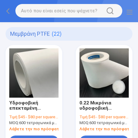
Μεμβράνη PTFE
(22)
Υδροφοβική
0.22 Μικρόνια
επεκταμένη
υδροφοβική
μεμβράνη PTFE 0,22
μεμβράνη PTFE,
Τιμή:
$45 - $80 per square meter
Τιμή:
$45 - $80 per square meter
μικρών με στρώμα
επικαλυμμένη για
MOQ:
600 τετραγωνικά μέτρα
MOQ:
600 τετραγωνικά μέτρα
υποστήριξης
αντιβακτηριακά
πολυπροπυλενίου
φίλτρα
Λάβετε την πιο πρόσφατη τιμή
Λάβετε την πιο πρόσφατη τι