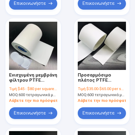
Επικοινωνήστε
Επικοινωνήστε
Ενισχυμένη μεμβράνη
Προσαρμόσιμο
φίλτρου PTFE
πλάτος PTFE
0,45μm υδροφοβική
πετσέτα μεμβράνης
Τιμή:
$45 - $80 per square meter
Τιμή:
$35.00-$65.00 per square meter
για βιοϊατρικές
0,22um -3um
MOQ:
600 τετραγωνικά μέτρα
MOQ:
600 τετραγωνικά μέτρα
συσκευές
Μέγεθος πόρων
Λάβετε την πιο πρόσφατη τιμή
Λάβετε την πιο πρόσφατη τι
Επικοινωνήστε
Επικοινωνήστε