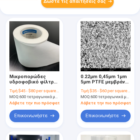
Δώστε τις απαιτήσεις σας
Μικροπορώδες
0.22μm 0,45μm 1μm
υδροφοβικό φίλτρο
5μm PTFE μεμβράνη
με μεμβράνη PTFE,
μέγιστη χημική
Τιμή:
$45 - $80 per square meter
Τιμή:
$35 - $60 per square meter
επικαλυμμένο για
αντοχή
MOQ:
600 τετραγωνικά μέτρα
MOQ:
600 τετραγωνικά μέτρα
πύλες προστασίας
Λάβετε την πιο πρόσφατη τιμή
Λάβετε την πιο πρόσφατη τι
Επικοινωνήστε
Επικοινωνήστε