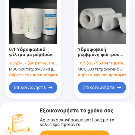
0.1 Υδροφοβικό
Υδροφοβική
φίλτρο με μεμβράνη
μεμβράνη φίλτρου
PTFE μικρομικρών
πολυαιθυλενίου
Τιμή:
$45 - $80 per square meter
Τιμή:
$35 - $60 per square meter
για αποστειρωμένη
PTFE για ιατρικά
MOQ:
600 τετραγωνικά μέτρα
MOQ:
600 τετραγωνικά μέτρα
εξαεριστική
φίλτρα
λειτουργία
Λάβετε την πιο πρόσφατη τιμή
Λάβετε την πιο πρόσφατη τι
Επικοινωνήστε
Επικοινωνήστε
Εξοικονομήστε το χρόνο σας
Ας επικοινωνήσουμε μαζί σας με τα
καλύτερα προϊόντα.