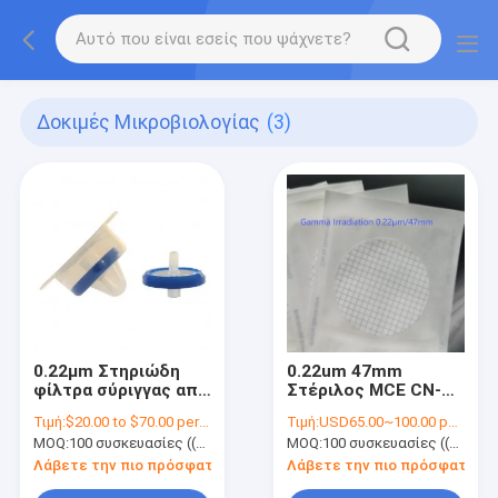
Δοκιμές Μικροβιολογίας
(3)
0.22μm Στηριώδη
0.22um 47mm
φίλτρα σύριγγας από
Στέριλος MCE CN-CA
νάιλον για ανίχνευση
Μικροπορώδης
Τιμή:
$20.00 to $70.00 per pack
Τιμή:
USD65.00~100.00 per pack
μικροβίων στο
Φιλτράρισμα
MOQ:
100 συσκευασίες ((100 μονάδες ανά συσκευασία)
MOQ:
100 συσκευασίες ((100 μονάδες ανά συσκευασία)
καθαρισμένο νερό
Μεμβράνη Για
Μικροβιακή Δοκιμή
Λάβετε την πιο πρόσφατη τιμή
Λάβετε την πιο πρόσφατη τι
Περιορισμού