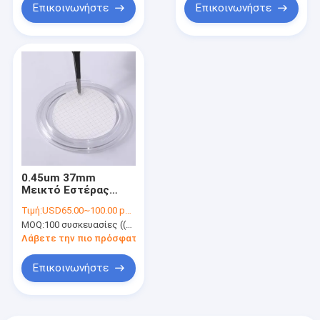
Επικοινωνήστε
Επικοινωνήστε
0.45um 37mm
Μεικτό Εστέρας
Κυτταρίνης MCE
Τιμή:
USD65.00~100.00 per pack
Διασταυρωμένο
MOQ:
100 συσκευασίες ((100 μονάδες ανά συσκευασία)
φίλτρο μεμβράνης
αποστειρωμένο για
Λάβετε την πιο πρόσφατη τιμή
δοκιμή μικροβιακών
ορίων
Επικοινωνήστε