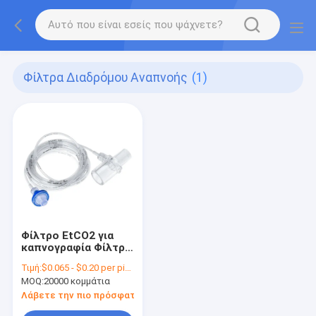
Φίλτρα Διαδρόμου Αναπνοής
(1)
Φίλτρο EtCO2 για
καπνογραφία Φίλτρο
γραμμής
Τιμή:
$0.065 - $0.20 per piece
δειγματοληψίας
MOQ:
20000 κομμάτια
Capno Φίλτρο
γραμμής
Λάβετε την πιο πρόσφατη τιμή
δειγματοληψίας CO2