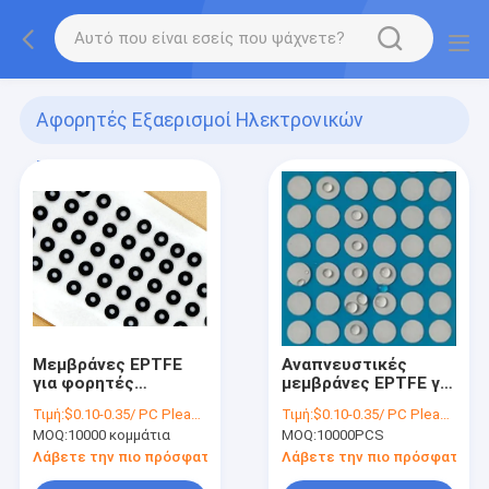
Αφορητές Εξαερισμοί Ηλεκτρονικών
Συσκευών
(2)
Μεμβράνες EPTFE
Αναπνευστικές
για φορητές
μεμβράνες EPTFE για
έξυπνες συσκευές
ανθεκτικά κινητά
Τιμή:
$0.10-0.35/ PC Please contact sales for actual price
Τιμή:
$0.10-0.35/ PC Please contact sales for actual price
100~1000ml/min/cm2@7Kpa
τηλέφωνα
MOQ:
10000 κομμάτια
MOQ:
10000PCS
Αδιάβροχες
3000~5000ml/min/cm2
3ATM/5ATM/10ATM
7Kpa
Λάβετε την πιο πρόσφατη τιμή
Λάβετε την πιο πρόσφατη τι