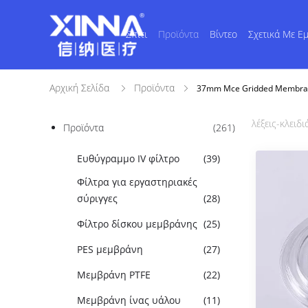
Σπίτι
Προϊόντα
Βίντεο
Σχετικά Με Ε
Αρχική Σελίδα
Προϊόντα
37mm Mce Gridded Membrane
λέξεις-κλειδιά
Προϊόντα
(261)
Ευθύγραμμο IV φίλτρο
(39)
Φίλτρα για εργαστηριακές
σύριγγες
(28)
Φίλτρο δίσκου μεμβράνης
(25)
PES μεμβράνη
(27)
Μεμβράνη PTFE
(22)
Μεμβράνη ίνας υάλου
(11)