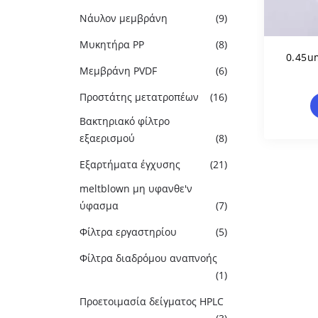
Νάυλον μεμβράνη
(9)
Μυκητήρα PP
(8)
0.45u
Μεμβράνη PVDF
(6)
Δι
Προστάτης μετατροπέων
(16)
Μεμβ
Για
Βακτηριακό φίλτρο
εξαερισμού
(8)
Εξαρτήματα έγχυσης
(21)
meltblown μη υφανθε'ν
ύφασμα
(7)
Φίλτρα εργαστηρίου
(5)
Φίλτρα διαδρόμου αναπνοής
(1)
Προετοιμασία δείγματος HPLC