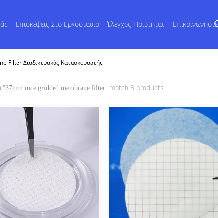
μάς
Επισκέψεις Στο Εργοστάσιο
Έλεγχος Ποιότητας
Επικοινωνήστ
 Filter Διαδικτυακός Κατασκευαστής
:"
" match 3 products
37mm mce gridded membrane filter