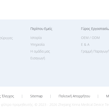
Περίπου Εμείς
Γύρος Εργοστασί
Ιστορία
OEM / ODM
σύριγγες
Υπηρεσία
Ε & Α
Η ομάδα μας
Γραμμή Παραγωγ
Εισαγωγή
ς Έλεγχος
|
Sitemap
|
Πολιτική Απορρήτου
|
M
ίλτρο προμηθευτής. © 2023 - 2026 Zhejiang Xinna Medical Device Techn