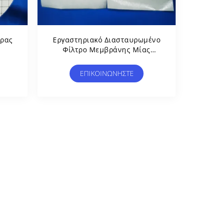
έρας
Εργαστηριακό Διασταυρωμένο
Φίλτρο Μεμβράνης Μίας
Συσκευασίας Αποστειρωμένο
νο
Για Δοκιμή Μικροβιακών
ΕΠΙΚΟΙΝΩΝΉΣΤΕ
ν
Ορίων