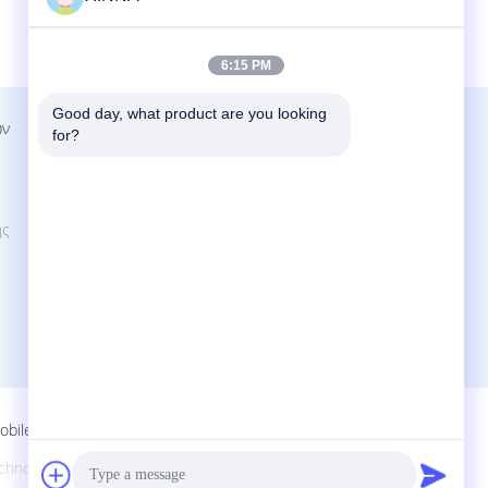
6:15 PM
Good day, what product are you looking 
ων
Επαφή
for?
Zhejiang Xinna Medical Device Technology
Co., Ltd.
Χουάνγκνιναν βιομηχανική ζώνη, οδός
ής
Γιουτσένγκ, Γιουχούαν, πόλη Ταιζού,
επαρχία Ζετζιάνγκ, Κίνα.
+8613958193545-571-83082507
xinna@zjxinna.com
obile Site
ology Co., Ltd.. All Rights Reserved.