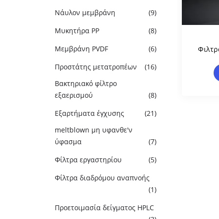
Νάυλον μεμβράνη
(9)
Μυκητήρα PP
(8)
Μεμβράνη PVDF
(6)
Φιλτρ
Χρήση
Προστάτης μετατροπέων
(16)
Με
Ερ
Βακτηριακό φίλτρο
εξαερισμού
(8)
Εξαρτήματα έγχυσης
(21)
meltblown μη υφανθε'ν
ύφασμα
(7)
Φίλτρα εργαστηρίου
(5)
Φίλτρα διαδρόμου αναπνοής
(1)
Προετοιμασία δείγματος HPLC