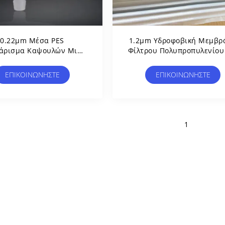
0.22μm Μέσα PES
1.2μm Υδροφοβική Μεμβρ
άρισμα Καψουλών Μιας
Φίλτρου Πολυπροπυλενίου
ς Για Λύση Μεσαίας Και
Ενσωματωμένη Φίλτρα
γαλύτερης Δόσης Σε
ΕΠΙΚΟΙΝΩΝΉΣΤΕ
ΕΠΙΚΟΙΝΩΝΉΣΤΕ
γαστηριακές Δοκιμές
1