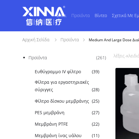
Σπίτι
Προϊόντα
Βίντεο
Σχετικά Με Ε
Αρχική Σελίδα
Προϊόντα
Medium And Large Dose Δια
λέξεις-κλειδιά
Προϊόντα
(261)
Ευθύγραμμο IV φίλτρο
(39)
Φίλτρα για εργαστηριακές
σύριγγες
(28)
Φίλτρο δίσκου μεμβράνης
(25)
PES μεμβράνη
(27)
Μεμβράνη PTFE
(22)
Μεμβράνη ίνας υάλου
(11)