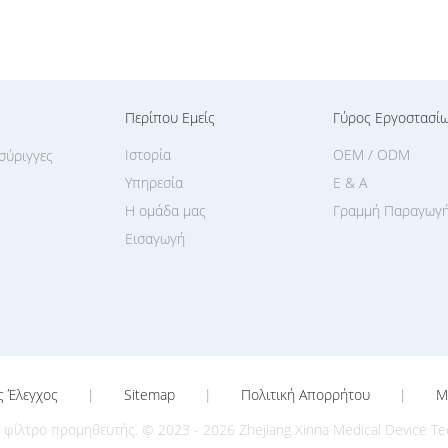
Περίπου Εμείς
Γύρος Εργοστασί
Ιστορία
OEM / ODM
σύριγγες
Υπηρεσία
Ε & Α
Η ομάδα μας
Γραμμή Παραγωγ
Εισαγωγή
ς Έλεγχος
|
Sitemap
|
Πολιτική Απορρήτου
|
M
ίλτρο προμηθευτής. © 2023 - 2026 Zhejiang Xinna Medical Device Techn