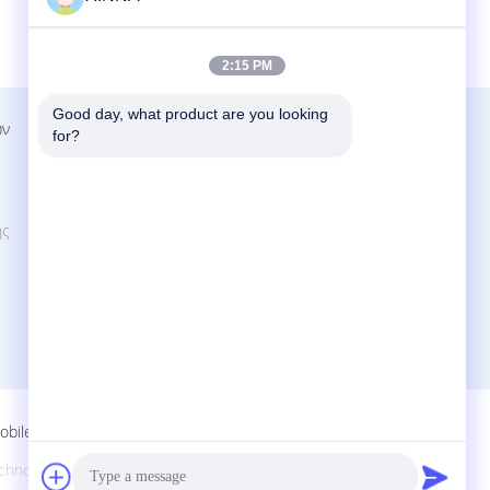
2:15 PM
Good day, what product are you looking 
ων
Επαφή
for?
Zhejiang Xinna Medical Device Technology
Co., Ltd.
Χουάνγκνιναν βιομηχανική ζώνη, οδός
ής
Γιουτσένγκ, Γιουχούαν, πόλη Ταιζού,
επαρχία Ζετζιάνγκ, Κίνα.
+8613958193545-571-83082507
xinna@zjxinna.com
obile Site
ology Co., Ltd.. All Rights Reserved.