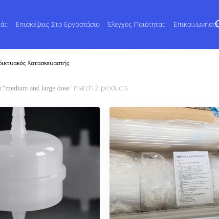
μάς
Επισκέψεις Στο Εργοστάσιο
Έλεγχος Ποιότητας
Επικοινωνήστ
δικτυακός Κατασκευαστής
:"
" match 2 products
medium and large dose