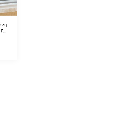
άνη
 Για