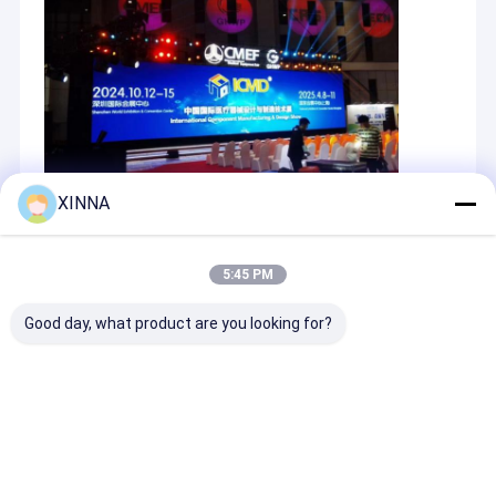
XINNA
Recommended Products
5:45 PM
Good day, what product are you looking for?
Εναχρησιμοποιήσιμο
Needleless IV Bag
Φαρμακευτικ
5 μm In-line IV
Spike with Filter and
υδροφοβικό φ
φίλτρο με μεμβράνη
Lipid/Alcohol
με μεμβράνη 
PES για γραμμές
Resistant Valve Port
με μέγεθος π