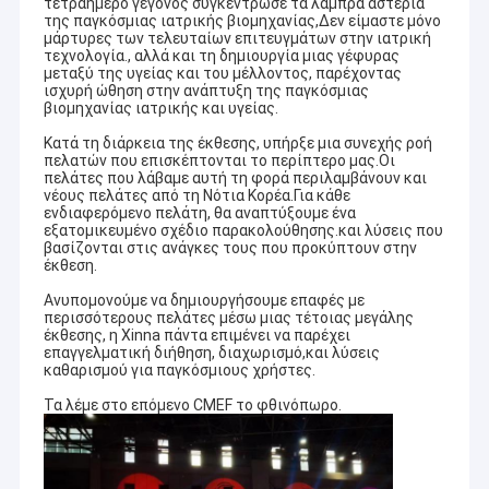
τετραήμερο γεγονός συγκέντρωσε τα λαμπρά αστέρια
της παγκόσμιας ιατρικής βιομηχανίας,Δεν είμαστε μόνο
μάρτυρες των τελευταίων επιτευγμάτων στην ιατρική
τεχνολογία., αλλά και τη δημιουργία μιας γέφυρας
μεταξύ της υγείας και του μέλλοντος, παρέχοντας
ισχυρή ώθηση στην ανάπτυξη της παγκόσμιας
βιομηχανίας ιατρικής και υγείας.
Κατά τη διάρκεια της έκθεσης, υπήρξε μια συνεχής ροή
πελατών που επισκέπτονται το περίπτερο μας.Οι
πελάτες που λάβαμε αυτή τη φορά περιλαμβάνουν και
νέους πελάτες από τη Νότια Κορέα.Για κάθε
ενδιαφερόμενο πελάτη, θα αναπτύξουμε ένα
εξατομικευμένο σχέδιο παρακολούθησης.και λύσεις που
βασίζονται στις ανάγκες τους που προκύπτουν στην
έκθεση.
Ανυπομονούμε να δημιουργήσουμε επαφές με
περισσότερους πελάτες μέσω μιας τέτοιας μεγάλης
έκθεσης, η Xinna πάντα επιμένει να παρέχει
επαγγελματική διήθηση, διαχωρισμό,και λύσεις
καθαρισμού για παγκόσμιους χρήστες.
Τα λέμε στο επόμενο CMEF το φθινόπωρο.