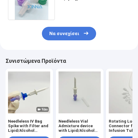
Υδροφοβικό φίλτρο
προετοιμασίας
Να συνεχίσει
Συνιστώμενα Προϊόντα
Needleless IV Bag
Needleless Vial
Rotating Luer
Spike with Filter and
Admixture device
Connector for
Lipid/Alcohol
with Lipid/Alcohol
Infusion Tubin
Resistant Valve Port
Resistant Check