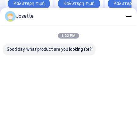
Valve Port
Καλύτερη τιμή
Καλύτερη τιμή
Καλύτερη 
Josette
Αρχική Σελίδα
Desktop Site
Sitemap
Πολιτική Απορρήτου
1:22 PM
Ποιότητα
Ευθύγραμμο IV φίλτρο
Κίνα εργοστάσιο.Copyright ©
2026 Zhejiang Xinna Medical Device Technology Co., Ltd.. All Rights
Good day, what product are you looking for?
Reserved.
Σπίτι
Προϊόντα
Βίντεο