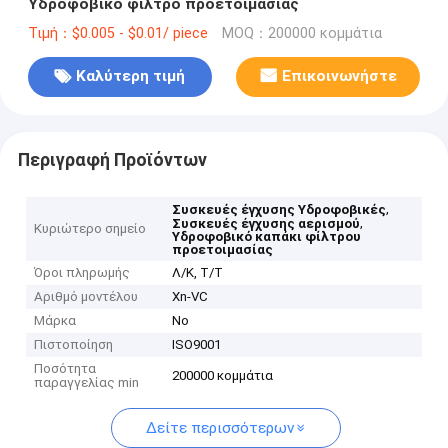
Υδροφοβικό φίλτρο προετοιμασίας
Τιμή：$0.005 - $0.01/ piece
MOQ：200000 κομμάτια
Καλύτερη τιμή
Επικοινωνήστε
Περιγραφή Προϊόντων
,
Συσκευές έγχυσης Υδροφοβικές
,
Συσκευές έγχυσης αερισμού
Κυριώτερο σημείο
Υδροφοβικό καπάκι φίλτρου
προετοιμασίας
Όροι πληρωμής
Λ/Κ, Τ/Τ
Αριθμό μοντέλου
Xn-VC
Μάρκα
No
Πιστοποίηση
ISO9001
Ποσότητα
200000 κομμάτια
παραγγελίας min
Δείτε περισσότερων