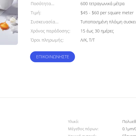
Ποσότητα
600 τετραγωνικά μέτρα
παραγγελίας min:
Τιμή:
$45 - $60 per square meter
Συσκευασία
Τυποποιημένη πλόιμη συσκε
λεπτομέρειες:
Χρόνος παράδοσης:
15 έως 30 ημέρες
Όροι πληρωμής:
Λ/Κ, Τ/Τ
ΕΠΙΚΟΙΝΩΝΉΣΤΕ
Υλικό:
Πολυεθ
Μέγεθος πόρων:
0.1μm/