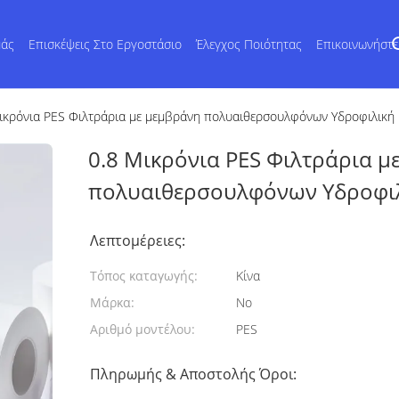
μάς
Επισκέψεις Στο Εργοστάσιο
Έλεγχος Ποιότητας
Επικοινωνήστ
ικρόνια PES Φιλτράρια με μεμβράνη πολυαιθερσουλφόνων Υδροφιλική
0.8 Μικρόνια PES Φιλτράρια μ
πολυαιθερσουλφόνων Υδροφιλ
Λεπτομέρειες:
Τόπος καταγωγής:
Κίνα
Μάρκα:
No
Αριθμό μοντέλου:
PES
Πληρωμής & Αποστολής Όροι: