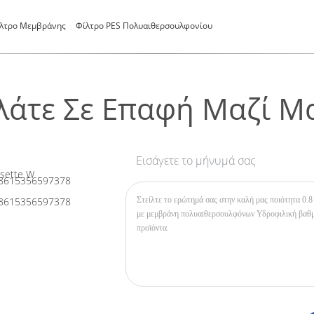
λτρο Μεμβράνης
Φίλτρο PES Πολυαιθερσουλφονίου
λάτε Σε Επαφή Μαζί Μ
Εισάγετε το μήνυμά σας
sette W
8615356597378
8615356597378