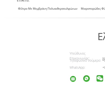
Ετικέτα:
Φίλτρο Με Μεμβράνη Πολυαιθερσουλφώνων
Μικροπορώδες Φί
Ε
Υπεύθυνος
Επικοινωνίας:
Jo
Τηλεφωνικό νούμερο:
+
WhatsApp:
+