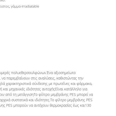
ικό.
ιστος, γάμμα-Irradiatable
λυμερές πολυεθερσουλφώνων.Ένα αξιοσημείωτο
ι να παρεμβαίνουν στις αναλύσεις, καθιστώντας την
ηλά χαρακτηριστικά σύνδεσης με πρωτεΐνες και φάρμακα,
 και μηχανικές ιδιότητες αντοχήςΕίναι κατάλληλο για
πριν από τη μετάγγισηΤο φίλτρο μεμβράνης PES μπορεί να
αρχικά συστατικά και ιδιότητες.Το φίλτρο μεμβράνης PES
άνης PES μπορούν να αντέχουν θερμοκρασίες έως και
130