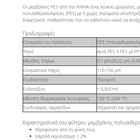
Οι μεμβράνες PES από την XINNA είναι λευκού χρώματος, μη
πολυαιθέρσουλφόνες (PES) με ή χωρίς στρώματα υποστήριξη
διαμετρικής σταθερότητας που το καθιστούν ικανό να αντέχε
Προδιαγραφές
Ονομασία του προϊόντος
ΠΕΣ (πολυαιθυρσουλφ
Υλικό
Αγνό PES ή PES με PP
Μέγεθος πόρων
0.1 μm,00,22 μm, 0,4
Ονομαστικό πάχος
110-150 μm
Ενυδατότητα
Υδροφιλή
Ενδοτοξίνη
< 0,5ΕΕ/ml
Μέγιστη θερμοκρασία λειτουργίας
130 °C (266 °F)
Συνδυασμός σφραγίδων
Θέρμανση και σχηματ
Χαρακτηριστικά του φίλτρου μεμβράνης πολυαιθερ
Υδροφιλικοί από τη φύση τους
Χαμηλά εκχυλίσσιμα: < 2%