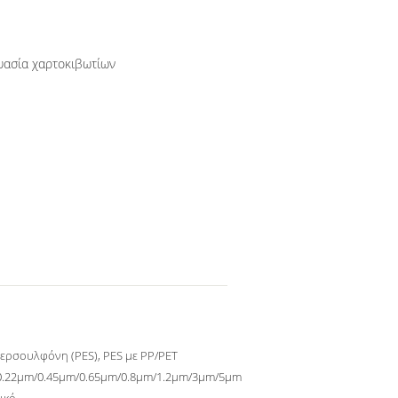
υασία χαρτοκιβωτίων
ερσουλφόνη (PES), PES με PP/PET
0.22μm/0.45μm/0.65μm/0.8μm/1.2μm/3μm/5μm