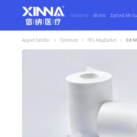
Σπίτι
Προϊόντα
Βίντεο
Σχετικά Με Ε
Αρχική Σελίδα
Προϊόντα
PES Μεμβράνη
0.8 Μ