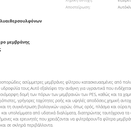
Χημική αντοχή:
Εξαιρετ
Αποστείρωση:
Αυτόκλε
πολυαιθερσουλφόνων
ρο μεμβράνης
ς
αθμό αποστείρωσης μικρών (PES)
ικροπορώδεις ασύμμετρες μεμβράνες φίλτρου κατασκευασμένες από πο
υδροφιλία τους.Αυτό εξαλείφει την ανάγκη για υγραντικά που ενδέχετα
ομοιόμορφη δομή των πόρων των μεμβρανών των PES, καθώς και τα χαμ
ιόπιστες, γρήγορες ταχύτητες ροής και υψηλές αποδόσεις.χημική αντοχή
α και τη συγκέντρωση βιολογικών υγρών, όπως ορός, πλάσμα και ούρα.
 και υπολείμματα από υδατικά διαλύματα, διατηρώντας ταυτόχρονα τα 
στήμονες και ερευνητές που χρειάζονται να φιλτράρουνΤα φίλτρα μεμβρ
αι σε σκληρά περιβάλλοντα.