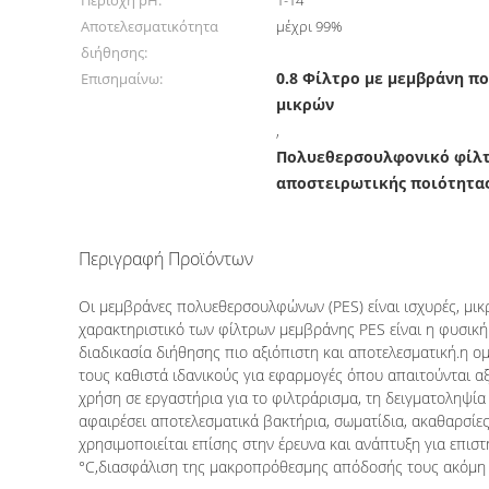
Περιοχή pH:
1-14
Αποτελεσματικότητα
μέχρι 99%
διήθησης:
0.8 Φίλτρο με μεμβράνη 
Επισημαίνω:
μικρών
,
Πολυεθερσουλφονικό φίλτ
αποστειρωτικής ποιότητα
Περιγραφή Προϊόντων
0.8 Φίλτρα με μεμβράνη (πολυεθερσουλφόνια) με β
Οι μεμβράνες πολυεθερσουλφώνων (PES) είναι ισχυρές, μ
χαρακτηριστικό των φίλτρων μεμβράνης PES είναι η φυσική 
διαδικασία διήθησης πιο αξιόπιστη και αποτελεσματική.η 
τους καθιστά ιδανικούς για εφαρμογές όπου απαιτούνται αξ
χρήση σε εργαστήρια για το φιλτράρισμα, τη δειγματοληψί
αφαιρέσει αποτελεσματικά βακτήρια, σωματίδια, ακαθαρσίες
χρησιμοποιείται επίσης στην έρευνα και ανάπτυξη για επι
°C,
διασφάλιση της μακροπρόθεσμης απόδοσής τους ακόμη κ