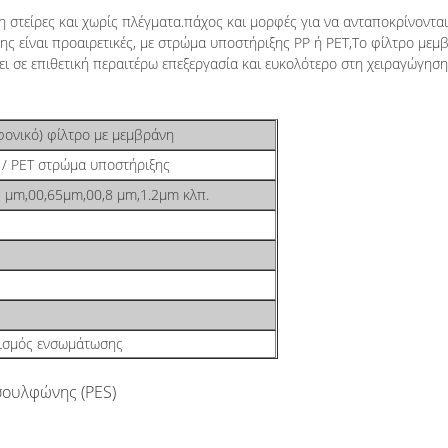
 στείρες και χωρίς πλέγματα.πάχος και μορφές για να ανταποκρίνονται
ς είναι προαιρετικές, με στρώμα υποστήριξης PP ή PET,Το φίλτρο μεμ
ι σε επιθετική περαιτέρω επεξεργασία και ευκολότερο στη χειραγώγηση.
ονικό) φίλτρο με μεμβράνη
 / PET στρώμα υποστήριξης
5 μm,00,65μm,00,8 μm,1.2μm κλπ.
ισμός ενσωμάτωσης
σουλφώνης (PES)