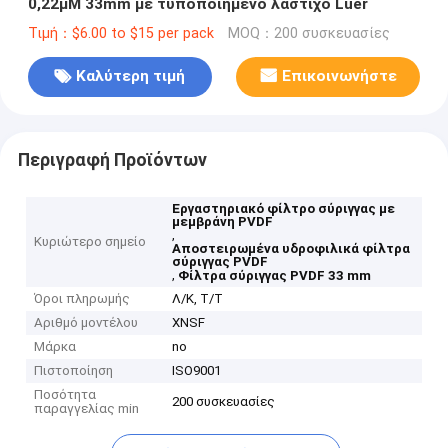
0,22μM 33mm με τυποποιημένο λάστιχο Luer
Τιμή：$6.00 to $15 per pack
MOQ：200 συσκευασίες
Καλύτερη τιμή
Επικοινωνήστε
Περιγραφή Προϊόντων
Εργαστηριακό φίλτρο σύριγγας με
μεμβράνη PVDF
,
Κυριώτερο σημείο
Αποστειρωμένα υδροφιλικά φίλτρα
σύριγγας PVDF
,
Φίλτρα σύριγγας PVDF 33 mm
Όροι πληρωμής
Λ/Κ, Τ/Τ
Αριθμό μοντέλου
XNSF
Μάρκα
no
Πιστοποίηση
ISO9001
Ποσότητα
200 συσκευασίες
παραγγελίας min