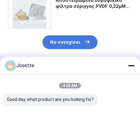
Αποστειρωμένα υδροφιλικά
φίλτρα σύριγγας PVDF 0,22μM
33mm με τυποποιημένο
λάστιχο Luer
Να συνεχίσει
Josette
Συνιστώμενα Προϊόντα
4:22 AM
Good day, what product are you looking for?
0.45μM Φίλτρα
Ιατρικά Φιλτρά
Φίλτρα σύριγγ
σύριγγας
αποστειρωμένων
νάιλον μίας χ