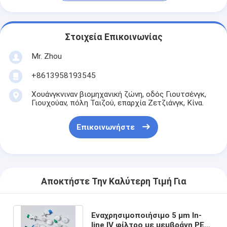
Στοιχεία Επικοινωνίας
Mr. Zhou
+8613958193545
Χουάνγκνιναν βιομηχανική ζώνη, οδός Γιουτσένγκ,
Γιουχούαν, πόλη Ταιζού, επαρχία Ζετζιάνγκ, Κίνα.
Επικοινωνήστε
Αποκτήστε Την Καλύτερη Τιμή Για
Εναχρησιμοποιήσιμο 5 μm In-
line IV φίλτρο με μεμβράνη PES