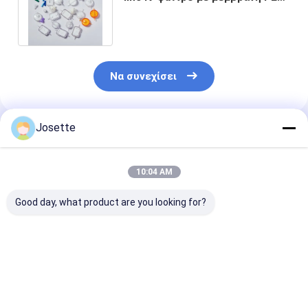
για γραμμές φλεβικής
πρόσβασης
Να συνεχίσει
Josette
Συνιστώμενα Προϊόντα
10:04 AM
Good day, what product are you looking for?
XINNA Medical IV
1.2 μικρά Φίλτρο IV
Απορριπτόμε
Infusion In- Line 0,
του σετ έγχυσης
Φίλτρο IV με 
22um και 0, 5um
Στρώματα PES
μικροπορωτικό
Υδρόφοβο PTF