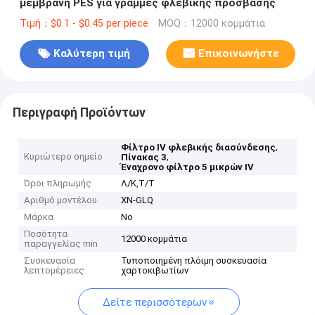
μεμβράνη PES για γραμμές φλεβικής πρόσβασης
Τιμή：$0.1 - $0.45 per piece
MOQ：12000 κομμάτια
Καλύτερη τιμή
Επικοινωνήστε
Περιγραφή Προϊόντων
,
Φίλτρο IV φλεβικής διασύνδεσης
Κυριώτερο σημείο
,
Πίνακας 3
Έναχρονο φίλτρο 5 μικρών IV
Όροι πληρωμής
Λ/Κ,Τ/Τ
Αριθμό μοντέλου
XN-GLQ
Μάρκα
No
Ποσότητα
12000 κομμάτια
παραγγελίας min
Συσκευασία
Τυποποιημένη πλόιμη συσκευασία
λεπτομέρειες
χαρτοκιβωτίων
Δείτε περισσότερων